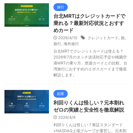
旅行
台北MRTはクレジットカードで
乗れる？最新対応状況とおすす
めカード
2026/4/10
クレジットカード
,
旅
,
旅行
,
海外旅行
台北MRTでクレジットカードは使える？
2026年7月のタッチ決済対応予定や桃園空
港MRTの乗り方、悠遊カードとの比較、台
湾旅行におすすめのエポスカードまで徹底
解説します。
副業
利回りくんは怪しい？元本割れ
ゼロの実績と安全性を徹底解説
2026/4/9
利回りくんは怪しい？東証スタンダード
×NASDAQ上場グループが運営し、元本割