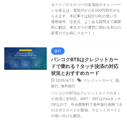
オクトパスエナジーの友達紹介キャンペー
ンを使えば、電気代から8,000円割引がも
らえます。本記事では紹介URLの使い方、
適用条件、注意点、よくある質問まで網羅
的に解説。東京ガスが運営に関わる安心の
新電力でお得にスタート！
旅行
バンコクBTSはクレジットカー
ドで乗れる？タッチ決済の対応
状況とおすすめカード
2026/4/13
クレジットカード
,
旅
,
旅行
,
海外旅行
バンコクのBTSはクレジットカードのタッ
チ決済に非対応。MRT・SRTはVisaタッチ
OKなので、年会費無料で海外旅行保険つき
のエポスカードが最強。ラビットカードと
の使い分けも解説。