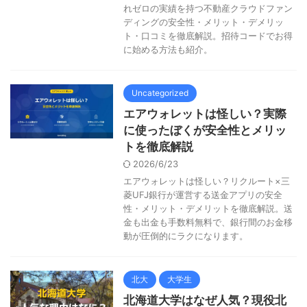
れゼロの実績を持つ不動産クラウドファン
ディングの安全性・メリット・デメリッ
ト・口コミを徹底解説。招待コードでお得
に始める方法も紹介。
Uncategorized
エアウォレットは怪しい？実際
に使ったぼくが安全性とメリッ
トを徹底解説
2026/6/23
エアウォレットは怪しい？リクルート×三
菱UFJ銀行が運営する送金アプリの安全
性・メリット・デメリットを徹底解説。送
金も出金も手数料無料で、銀行間のお金移
動が圧倒的にラクになります。
北大
大学生
北海道大学はなぜ人気？現役北