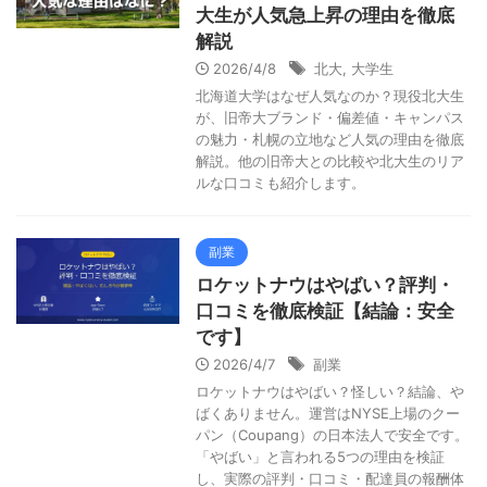
大生が人気急上昇の理由を徹底
解説
2026/4/8
北大
,
大学生
北海道大学はなぜ人気なのか？現役北大生
が、旧帝大ブランド・偏差値・キャンパス
の魅力・札幌の立地など人気の理由を徹底
解説。他の旧帝大との比較や北大生のリア
ルな口コミも紹介します。
副業
ロケットナウはやばい？評判・
口コミを徹底検証【結論：安全
です】
2026/4/7
副業
ロケットナウはやばい？怪しい？結論、や
ばくありません。運営はNYSE上場のクー
パン（Coupang）の日本法人で安全です。
「やばい」と言われる5つの理由を検証
し、実際の評判・口コミ・配達員の報酬体