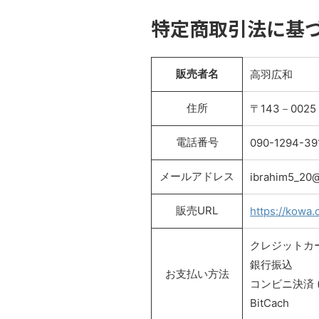
特定商取引法に基
販売者名
高羽広和
住所
〒143－002
電話番号
090-129
メールアドレス
ibrahim5_20@
販売URL
https://kowa.
クレジットカ
銀行振込
お支払い方法
コンビニ決済 
BitCach