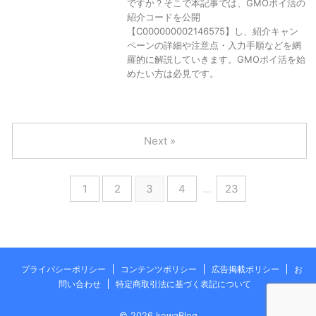
ですか？そこで本記事では、GMOポイ活の
紹介コードを公開
【C000000002146575】し、紹介キャン
ペーンの詳細や注意点・入力手順などを網
羅的に解説していきます。GMOポイ活を始
めたい方は必見です。
Next »
1
2
3
4
…
23
プライバシーポリシー
コンテンツポリシー
広告掲載ポリシー
お
問い合わせ
特定商取引法に基づく表記について
© 2026 kowaBlog