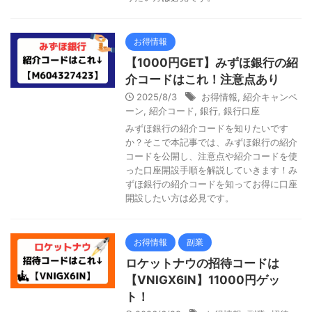
お得情報
【1000円GET】みずほ銀行の紹
介コードはこれ！注意点あり
2025/8/3
お得情報
,
紹介キャンペ
ーン
,
紹介コード
,
銀行
,
銀行口座
みずほ銀行の紹介コードを知りたいです
か？そこで本記事では、みずほ銀行の紹介
コードを公開し、注意点や紹介コードを使
った口座開設手順を解説していきます！み
ずほ銀行の紹介コードを知ってお得に口座
開設したい方は必見です。
お得情報
副業
ロケットナウの招待コードは
【VNIGX6IN】11000円ゲッ
ト！