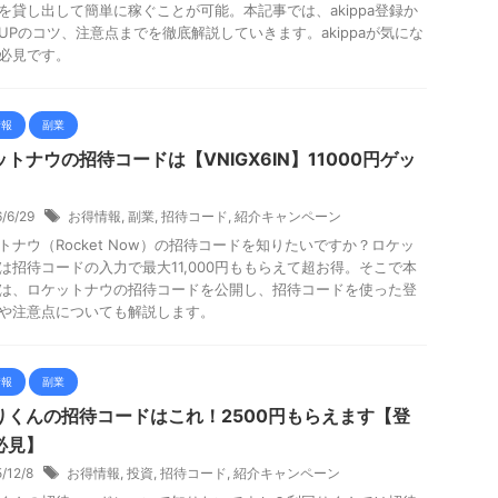
を貸し出して簡単に稼ぐことが可能。本記事では、akippa登録か
UPのコツ、注意点までを徹底解説していきます。akippaが気にな
必見です。
情報
副業
トナウの招待コードは【VNIGX6IN】11000円ゲッ
6/6/29
お得情報
,
副業
,
招待コード
,
紹介キャンペーン
トナウ（Rocket Now）の招待コードを知りたいですか？ロケッ
は招待コードの入力で最大11,000円ももらえて超お得。そこで本
は、ロケットナウの招待コードを公開し、招待コードを使った登
や注意点についても解説します。
情報
副業
りくんの招待コードはこれ！2500円もらえます【登
必見】
5/12/8
お得情報
,
投資
,
招待コード
,
紹介キャンペーン