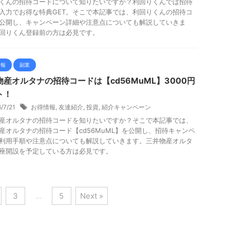
くんの招待コードについて知りたいですか？利回りくんでは招待
入力でお得な特典GET。そこで本記事では、利回りくんの招待コ
公開し、キャンペーン詳細や注意点についても解説していきま
回りくん登録前の方は必見です。
情報
副業
物産オルタナの招待コードは【cd56MuML】3000円
ト！
6/7/21
お得情報
,
友達紹介
,
投資
,
紹介キャンペーン
産オルタナの招待コードを知りたいですか？そこで本記事では、
産オルタナの招待コード【cd56MuML】を公開し、招待キャンペ
利用手順や注意点についても解説していきます。三井物産オルタ
座開設を予定している方は必見です。
3
…
5
Next »