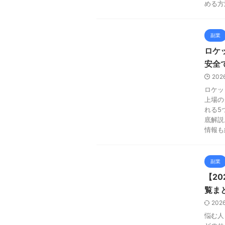
める方
副業
ロケ
安全
202
ロケッ
上場の
れる5
底解説
情報も
副業
【2
覧ま
202
悩む人