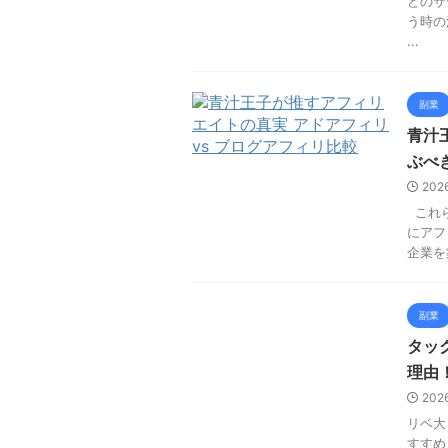
どのサ
う時の
...
副業
青汁
ぶべ
202
これら
にアフ
企業を
副業
タッ
理由
202
リベ大
すすめ