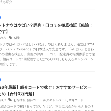
法も紹介。
ットナウはやばい？評判・口コミを徹底検証【結論：
です】
6/4/7
副業
トナウはやばい？怪しい？結論、やばくありません。運営はNYSE
クーパン（Coupang）の日本法人で安全です。「やばい」と言わ
つの理由を検証し、実際の評判・口コミ・配達員の報酬体系まで徹
。招待コードで1回配達するだけで4,000円もらえるキャンペーン
紹介します。
026年最新】紹介コードで稼ぐ！おすすめサービス一
とめ【合計3万円超】
6/4/7
お得情報
,
招待コード
,
紹介キャンペーン
,
紹介コード
 紹介コードで稼げるって聞いたけど、本当にお金がもらえるの？