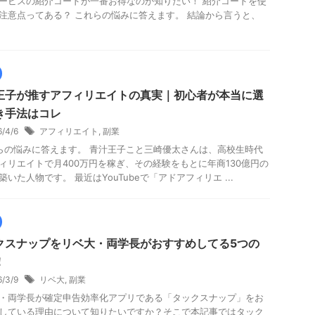
ービスの紹介コードが一番お得なのか知りたい！ 紹介コードを使
注意点ってある？ これらの悩みに答えます。 結論から言うと、
王子が推すアフィリエイトの真実｜初心者が本当に選
き手法はコレ
6/4/6
アフィリエイト
,
副業
の悩みに答えます。 青汁王子こと三崎優太さんは、高校生時代
ィリエイトで月400万円を稼ぎ、その経験をもとに年商130億円の
築いた人物です。 最近はYouTubeで「アドアフィリエ ...
クスナップをリベ大・両学長がおすすめしてる5つの
！
6/3/9
リベ大
,
副業
・両学長が確定申告効率化アプリである「タックスナップ」をお
している理由について知りたいですか？そこで本記事ではタック