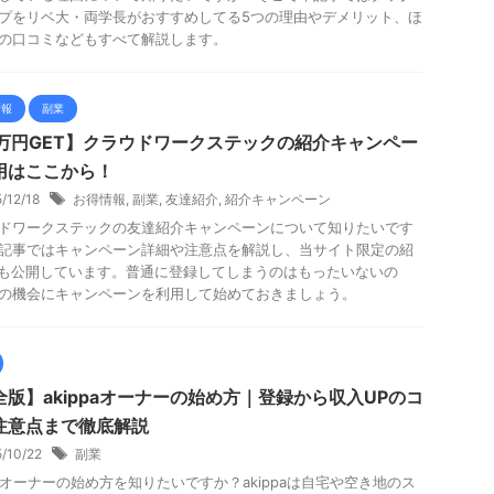
プをリベ大・両学長がおすすめしてる5つの理由やデメリット、ほ
の口コミなどもすべて解説します。
情報
副業
0万円GET】クラウドワークステックの紹介キャンペー
用はここから！
5/12/18
お得情報
,
副業
,
友達紹介
,
紹介キャンペーン
ドワークステックの友達紹介キャンペーンについて知りたいです
記事ではキャンペーン詳細や注意点を解説し、当サイト限定の紹
Lも公開しています。普通に登録してしまうのはもったいないの
の機会にキャンペーンを利用して始めておきましょう。
全版】akippaオーナーの始め方｜登録から収入UPのコ
注意点まで徹底解説
5/10/22
副業
ppaオーナーの始め方を知りたいですか？akippaは自宅や空き地のス