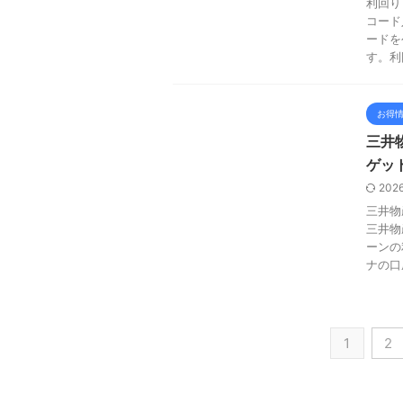
利回り
コード
ードを
す。利
お得
三井
ゲッ
202
三井物
三井物
ーンの
ナの口
1
2