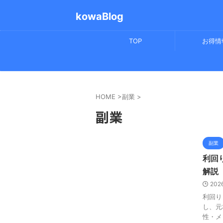
kowaBlog
TOP
お得情
HOME
>
副業
>
副業
副業
利回
解説
202
利回り
し、元
性・メ