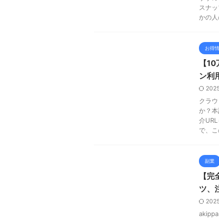
スナッ
かの人
お得
【1
ン利
202
クラウ
か？本
介UR
で、こ
副業
【完
ツ、
202
aki