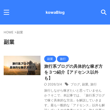
kowaBlog
HOME
>
副業
副業
副業
旅行
旅行系ブログの具体的な稼ぎ方
を３つ紹介【アドセンス以外
も】
2026/3/4
ブログ
,
副業
,
旅行
旅行しながら稼ぎたいと思っていません
か？そこで、本記事では、「旅行系ブログ
で稼ぐ具体的な方法」を解説していきま
す。最も一般的な「アドセンス」以外も解