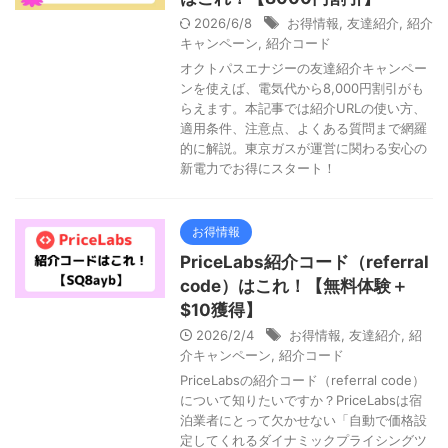
2026/6/8
お得情報
,
友達紹介
,
紹介
キャンペーン
,
紹介コード
オクトパスエナジーの友達紹介キャンペー
ンを使えば、電気代から8,000円割引がも
らえます。本記事では紹介URLの使い方、
適用条件、注意点、よくある質問まで網羅
的に解説。東京ガスが運営に関わる安心の
新電力でお得にスタート！
お得情報
PriceLabs紹介コード（referral
code）はこれ！【無料体験＋
$10獲得】
2026/2/4
お得情報
,
友達紹介
,
紹
介キャンペーン
,
紹介コード
PriceLabsの紹介コード（referral code）
について知りたいですか？PriceLabsは宿
泊業者にとって欠かせない「自動で価格設
定してくれるダイナミックプライシングツ