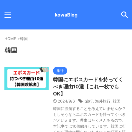
kowaBlog
HOME
>
韓国
韓国
旅行
韓国にエポスカードを持ってく
べき理由10選【これ一枚でも
OK】
2024/9/6
旅行
,
海外旅行
,
韓国
韓国に渡航することを考えていませんか？
もしそうならエポスカードを持ってくべき
だといえます。理由はたくさんあるので、
本記事では10個紹介しています。韓国に行