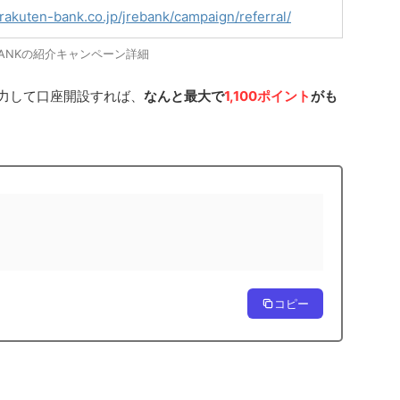
rakuten-bank.co.jp/jrebank/campaign/referral/
 BANKの紹介キャンペーン詳細
入力して口座開設すれば、
なんと最大で
1,100ポイント
がも
コピー