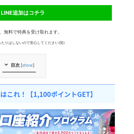
LINE追加はコチラ
加後、無料で特典を受け取れます。
ったりはしないので安心してください(笑)
目次
[
show
]
ドはこれ！【1,100ポイントGET】