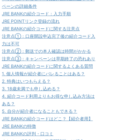
ペーンの詳細条件
JRE BANKの紹介コード：入力手順
JRE POINTリンク登録の流れ
JRE BANKの紹介コードに関する注意点
注意点①：口座開設申込完了後の紹介コード入
力は不可
注意点②：郵送での本人確認は時間がかかる
注意点③：キャンペーンは早期終了の恐れあり
JRE BANKの紹介コードに関するよくある質問
1. 個人情報が紹介者にバレることはある？
2. 特典はいつもらえる？
3. 18歳未満でも申し込める？
4. 紹介コード利用よりもお得な申し込み方法は
ある？
5. 自分が紹介者になることもできる？
JRE BANKの紹介コードはどこ？【紹介者用】
JRE BANKの特徴
JRE BANKの評判・口コミ