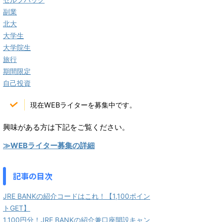
副業
北大
大学生
大学院生
旅行
期間限定
自己投資
現在WEBライターを募集中です。
興味がある方は下記をご覧ください。
≫WEBライター募集の詳細
記事の目次
JRE BANKの紹介コードはこれ！【1,100ポイン
トGET】
1,100円分！JRE BANKの紹介兼口座開設キャン