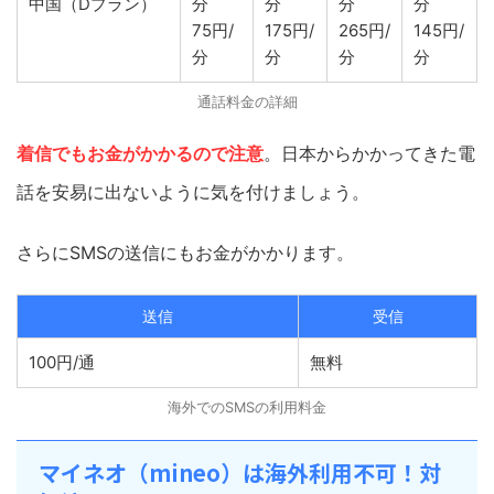
中国（Dプラン）
分
分
分
分
75円/
175円/
265円/
145円/
分
分
分
分
通話料金の詳細
着信でもお金がかかるので注意
。日本からかかってきた電
話を安易に出ないように気を付けましょう。
さらにSMSの送信にもお金がかかります。
送信
受信
100円/通
無料
海外でのSMSの利用料金
マイネオ（mineo）は海外利用不可！対