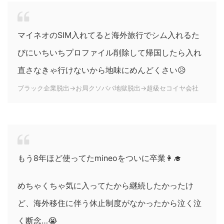
マイネオのSIM入れてると海外旅行でシム入れるた
びにいちいちプロファイル削除して帰国したら入れ
直さなきゃ行けないから地味にめんどくさい😥
ブラック企業脱出→お局クソババ地獄脱出→超級セコイヤ会社
もう8年ほど使ってたmineoをついに卒業👩‍🎓
めちゃくちゃ気に入ってたから継続したかったけ
ど、海外移住に伴う休止制度がなかったから泣く泣
く断念…😭