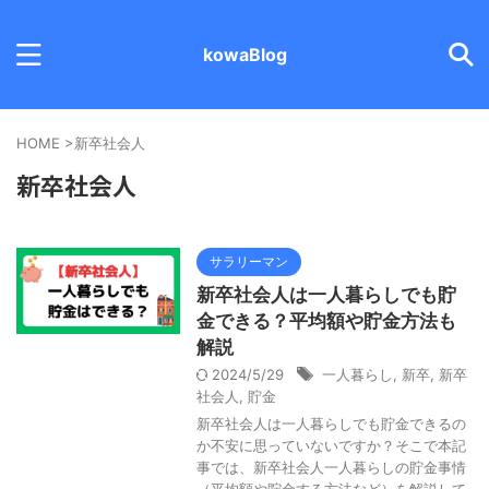
kowaBlog
HOME
>
新卒社会人
新卒社会人
サラリーマン
新卒社会人は一人暮らしでも貯
金できる？平均額や貯金方法も
解説
2024/5/29
一人暮らし
,
新卒
,
新卒
社会人
,
貯金
新卒社会人は一人暮らしでも貯金できるの
か不安に思っていないですか？そこで本記
事では、新卒社会人一人暮らしの貯金事情