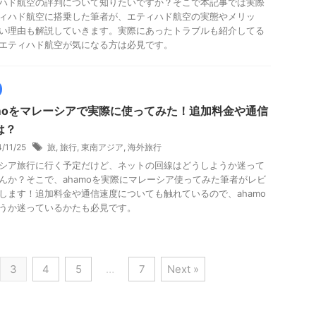
ハド航空の評判について知りたいですか？そこで本記事では実際
ィハド航空に搭乗した筆者が、エティハド航空の実態やメリッ
い理由も解説していきます。実際にあったトラブルも紹介してる
エティハド航空が気になる方は必見です。
amoをマレーシアで実際に使ってみた！追加料金や通信
は？
4/11/25
旅
,
旅行
,
東南アジア
,
海外旅行
シア旅行に行く予定だけど、ネットの回線はどうしようか迷って
んか？そこで、ahamoを実際にマレーシア使ってみた筆者がレビ
します！追加料金や通信速度についても触れているので、ahamo
うか迷っているかたも必見です。
3
4
5
…
7
Next »