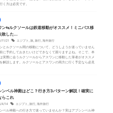
行く方は必見です。
ワン⇆ルクソールは鉄道移動がオススメ！ミニバス移
敗した...
4/11/21
エジプト
,
旅
,
旅行
,
海外旅行
ンとルクソール間の移動について、どうしようか迷っていません
前に予約しておきたいけどできなくて困りますよね。そこで、本
は実際に会うルクソールからアスワンに移動した筆者がオススメ
を解説します。ルクソールとアスワンの両方に行く予定なら必見
シンベル神殿はどこ？行き方3パターン解説！確実に
ならこれ
5/4/14
エジプト
,
旅行
,
海外旅行
ンベル神殿への行き方で迷っていませんか？実はアブシンベル神