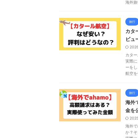
海外旅
旅行
カタ
ビュ
202
カター
実際に
ーをし
航空を
旅行
海外
金を
202
海外で
か？そ