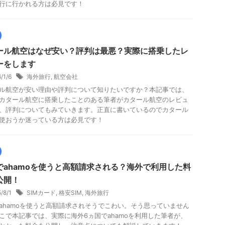
行に行かれる方は必見です！
ール航空はなぜ安い？評判は最悪？実際に搭乗したレ
ーをします
6/1/6
海外旅行
,
航空会社
ル航空が安い理由や評判について知りたいですか？本記事では、
カタール航空に搭乗したことのある筆者がカタール航空のレビュ
、評判についてもみていきます。正直に書いているのでカタール
使おうか迷っている方は必見です！
でahamoを使うと高額請求される？海外で利用した料
公開！
5/8/1
SIMカード
,
格安SIM
,
海外旅行
ahamoを使うと高額請求されそうでこわい。そう思っていません
こで本記事では、実際に海外6ヵ国でahamoを利用した筆者が、