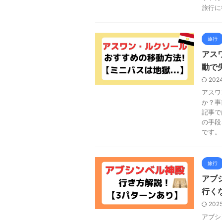
旅行に
旅行
アス
動で失
202
アスワ
か？事
記事で
の手段
です。
旅行
アブ
行く
202
アブシ