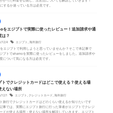
かかった料金を公開し、注意点についても解説していきます！
moにするか迷っている方は必見です。
amoをエジプトで実際に使ったレビュー！追加請求や通
度は？
4/12/4
エジプト
,
海外旅行
moをエジプトで利用しようと思っていませんか？そこで本記事で
ジプトでahamoを実際に使ったレビューをしました。追加請求や
度について気になる方は必見です。
プトでクレジットカードはどこで使える？使える場
使えない場所
5/12/1
エジプト
,
クレジットカード
,
海外旅行
ト旅行でクレジットカードはどのくらい使えるか知りたいです
記事では、実際にエジプト旅行に行った筆者がエジプトでクレジ
ードが使える場所・使えない場所を解説していきます。エジプト