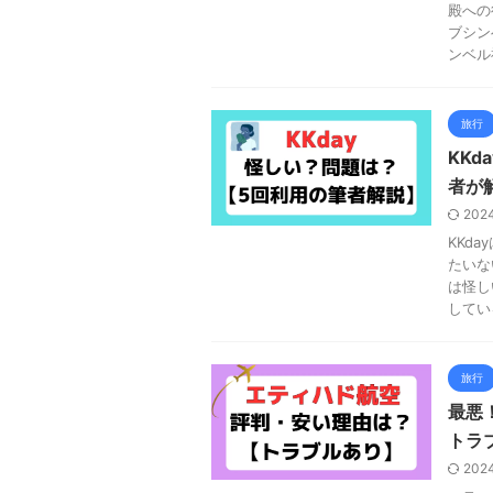
殿への
ブシン
ンベル
旅行
KK
者が
202
KKd
たいな
は怪し
してい
旅行
最悪
トラ
202