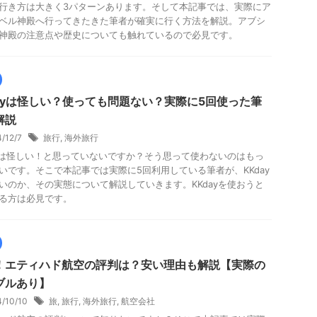
行き方は大きく3パターンあります。そして本記事では、実際にア
ベル神殿へ行ってきたきた筆者が確実に行く方法を解説。アブシ
神殿の注意点や歴史についても触れているので必見です。
dayは怪しい？使っても問題ない？実際に5回使った筆
解説
4/12/7
旅行
,
海外旅行
ayは怪しい！と思っていないですか？そう思って使わないのはもっ
いです。そこで本記事では実際に5回利用している筆者が、KKday
いのか、その実態について解説していきます。KKdayを使おうと
る方は必見です。
！エティハド航空の評判は？安い理由も解説【実際の
ブルあり】
4/10/10
旅
,
旅行
,
海外旅行
,
航空会社