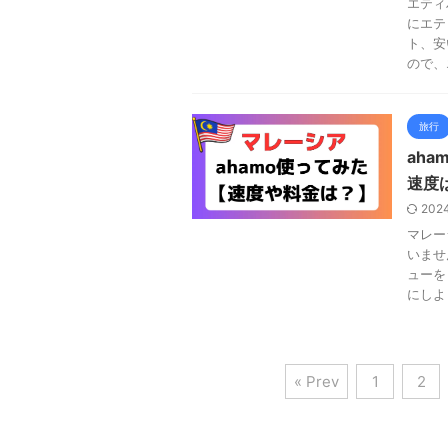
エティ
にエテ
ト、安
ので、
旅行
ah
速度
202
マレー
いませ
ューを
にしよ
« Prev
1
2