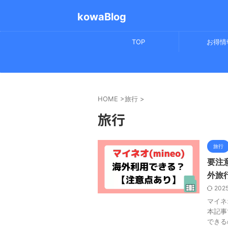
kowaBlog
TOP
お得情
HOME
>
旅行
>
旅行
旅行
要注
外旅
202
マイネ
本記事
できる