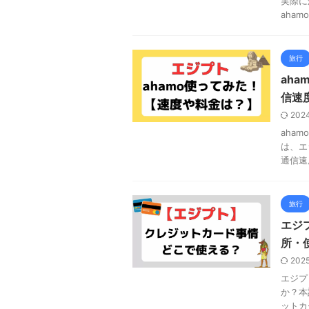
実際に
aha
旅行
ah
信速
202
aha
は、エ
通信速
旅行
エジ
所・
202
エジプ
か？本
ットカ