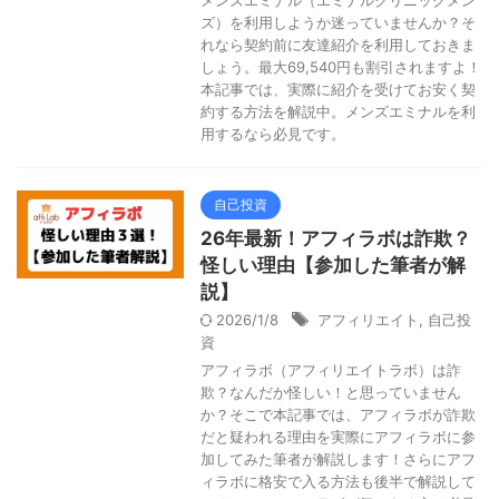
メンズエミナル（エミナルクリニックメン
ズ）を利用しようか迷っていませんか？そ
れなら契約前に友達紹介を利用しておきま
しょう。最大69,540円も割引されますよ！
本記事では、実際に紹介を受けてお安く契
約する方法を解説中。メンズエミナルを利
用するなら必見です。
自己投資
26年最新！アフィラボは詐欺？
怪しい理由【参加した筆者が解
説】
2026/1/8
アフィリエイト
,
自己投
資
アフィラボ（アフィリエイトラボ）は詐
欺？なんだか怪しい！と思っていません
か？そこで本記事では、アフィラボが詐欺
だと疑われる理由を実際にアフィラボに参
加してみた筆者が解説します！さらにアフ
ィラボに格安で入る方法も後半で解説して