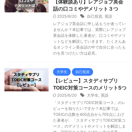
【体験談あり】レアジョブ英会
話の口コミやデメリット３つ
2025/6/20
自己投資
,
英語
レアジョブ英会話に申し込もうか迷ってい
ませんか？本記事では、実際にレアジョブ
英会話を体験した著者が、口コミやデメリ
ットなどを解説していきます。たくさんあ
るオンライン英会話の中で自分に合ったも
のを見つけたい方は必見。
大学生
自己投資
【レビュー】スタディサプリ
TOEIC対策コースのメリット5つ
2025/6/20
大学生
,
英語
「スタディサプリTOEIC対策コース」のレ
ビューを知りたいですか？本記事では、
TOEICの点数を400点台から705点に上げ
た著者が、「スタディサプリTOEIC対策コ
ース」のデメリットやメリットを解説しま