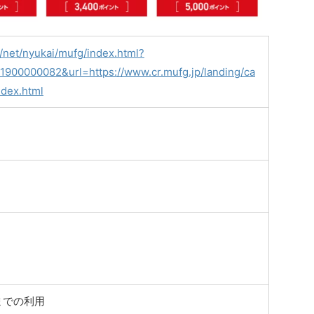
/net/nyukai/mufg/index.html?
900000082&url=https://www.cr.mufg.jp/landing/ca
ndex.html
までの利用