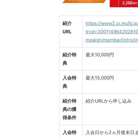
紹介
https://www2.cr.mufg.jp
URL
trcd=3001149642028101
mpaign/member/intro/i
紹介特
最大10,000円
典
入会特
最大15,000円
典
紹介特
紹介URLから申し込み
典の獲
得条件
入会特
入会日から2ヵ月後末日