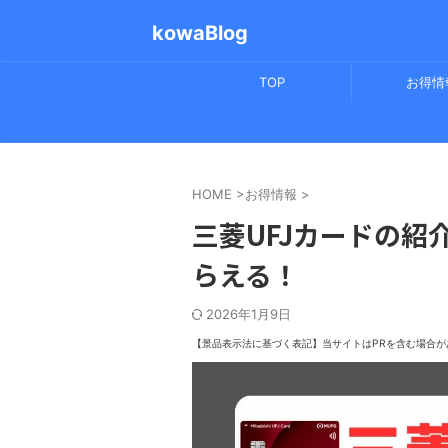
kowaBlog
TOP
お得情
HOME
>
お得情報
>
三菱UFJカードの紹介
らえる！
2026年1月9日
【景品表示法に基づく表記】
当サイトはPRを含む場合が