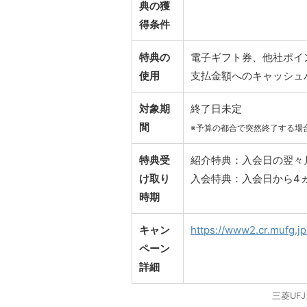
典
の獲
得条件
特典の
電子ギフト券、他社ポイ
使用
支払金額へのキャッシュ
対象期
終了日未定
間
※予算の都合で突然終了する場
特典受
紹介特典：入会日の翌々月
け取り
入会特典：入会日から4
時期
キャン
https://www2.cr.mufg.j
ペーン
詳細
三菱UF