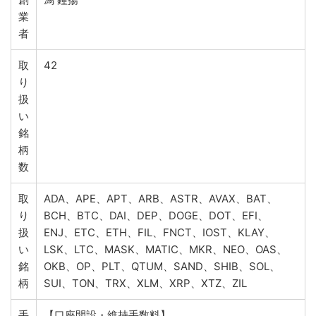
業
者
取
42
り
扱
い
銘
柄
数
取
ADA、APE、APT、ARB、ASTR、AVAX、BAT、
り
BCH、BTC、DAI、DEP、DOGE、DOT、EFI、
扱
ENJ、ETC、ETH、FIL、FNCT、IOST、KLAY、
い
LSK、LTC、MASK、MATIC、MKR、NEO、OAS、
銘
OKB、OP、PLT、QTUM、SAND、SHIB、SOL、
柄
SUI、TON、TRX、XLM、XRP、XTZ、ZIL
手
【口座開設・維持手数料】