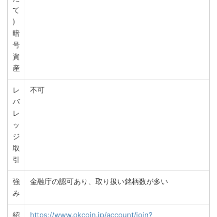
て
)
暗
号
資
産
レ
不可
バ
レ
ッ
ジ
取
引
強
金融庁の認可あり、取り扱い銘柄数が多い
み
紹
https://www.okcoin.jp/account/join?