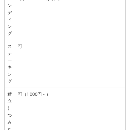
ン
デ
ィ
ン
グ
ス
可
テ
ー
キ
ン
グ
積
可（1,000円～）
立
(
つ
み
た