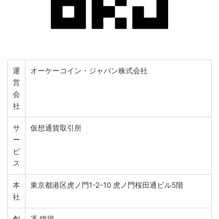
運
オーケーコイン・ジャパン株式会社
営
会
社
サ
仮想通貨取引所
ー
ビ
ス
本
東京都港区虎ノ門1-2-10 虎ノ門桜田通ビル5階
社
創
馮 鐘揚