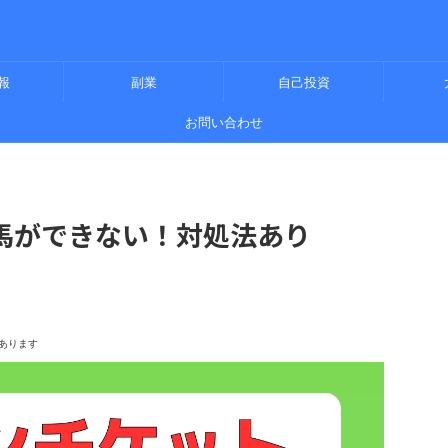
報
副業
自己投資
お問い合わせ
馬ができない！対処法あり
】
あります