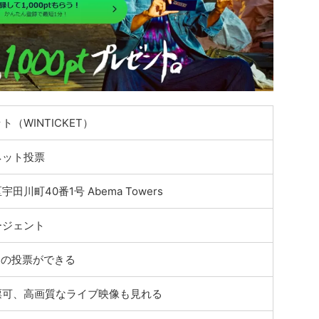
（WINTICKET）
ネット投票
田川町40番1号 Abema Towers
ージェント
スの投票ができる
票可、高画質なライブ映像も見れる