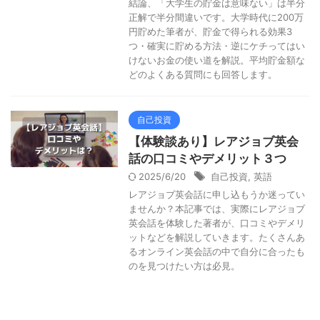
結論、「大学生の貯金は意味ない」は半分
正解で半分間違いです。大学時代に200万
円貯めた筆者が、貯金で得られる効果3
つ・確実に貯める方法・逆にケチってはい
けないお金の使い道を解説。平均貯金額な
どのよくある質問にも回答します。
自己投資
【体験談あり】レアジョブ英会
話の口コミやデメリット３つ
2025/6/20
自己投資
,
英語
レアジョブ英会話に申し込もうか迷ってい
ませんか？本記事では、実際にレアジョブ
英会話を体験した著者が、口コミやデメリ
ットなどを解説していきます。たくさんあ
るオンライン英会話の中で自分に合ったも
のを見つけたい方は必見。