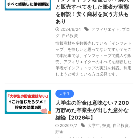
と販売すべてをした筆者が実態
を解説！安く商材を買う方法も
あり
2024/6/24
アフィリエイト
,
ブロ
グ
,
自己投資
情報商材を多数販売している「インフォト
ップ」を怪しいと思ってないですか？そこ
で本記事では、インフォトップで購入や販
売、アフィリエイターのすべてを経験した
筆者がインフォトップの実態を解説。利用
しようと考えている方は必見です。
大学生
大学生の貯金は意味ない？200
万貯めた卒業生が出した意外な
結論【2026年】
2026/7/7
大学生
,
投資
,
自己投資
,
貯金