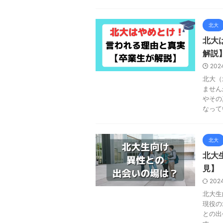
北大
北大
解説
202
北大（
ません
やその
なって
北大
北大
見】
202
北大生
現役の
との出