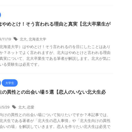
はやめとけ！そう言われる理由と真実【北大卒業生が
】
4/11/19
北大
,
北海道大学
北海道大学）はやめとけ！そう言われるのを目にしたことはあり
か？ネットでよく言われますが、北大はやめとけと言われる理由
真実について、北大卒業生である筆者が解説します。北大が気に
いる受験生は必見です。
大学生
生の異性との出会い場５選【恋人のいない北大生必
4/5/29
北大
,
恋愛
向けの異性との出会い場について知りたいですか？本記事では、
北大生である著者が「北大生の恋人事情」や「北大生向けの異性
会いの場」を解説していきます。恋人を作りたい北大生は必見で