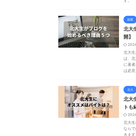
す。
副業
北大
開】
202
北大生
は、北
に著者
は必見
北大
北大
トも
202
北大生
ならで
きます