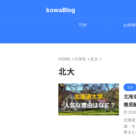
kowaBlog
TOP
お得情
HOME
>
大学生
>
北大
>
北大
北大
北海
徹底
202
北海道
値・キ
帝大と