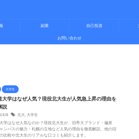
報
副業
自己投資
お問い合わせ
大学生
道大学はなぜ人気？現役北大生が人気急上昇の理由を
解説
6/4/8
北大
,
大学生
大学はなぜ人気なのか？現役北大生が、旧帝大ブランド・偏差
ャンパスの魅力・札幌の立地など人気の理由を徹底解説。他の旧
の比較や北大生のリアルな口コミも紹介します。