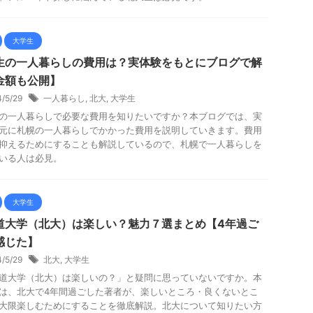
大学生
生の一人暮らしの費用は？実体験をもとにブログで解
金額も公開】
4/5/29
一人暮らし
,
北大
,
大学生
の一人暮らしで必要な費用を知りたいですか？本ブログでは、実
元に札幌の一人暮らしでかかった費用を説明していきます。費用
抑えるためにすることも解説しているので、札幌で一人暮らしを
いる人は必見。
大学生
道大学（北大）は楽しい？魅力７選まとめ【4年過ご
感じた】
4/5/29
北大
,
大学生
道大学（北大）は楽しいの？」と疑問に思っていないですか。本
は、北大で4年間過ごした著者が、楽しいところ・良くないとこ
大限楽しむためにすることを徹底解説。北大について知りたい方