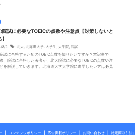
。
の院試に必要なTOEICの点数や注意点【対策しないと
る】
4/8/2
北大
,
北海道大学
,
大学生
,
大学院
,
院試
院試に合格するためのTOEIC点数を知りたいですか？本記事で
際、院試に合格した著者が、北大院試に必要なTOEICの点数や注
どを解説していきます。北海道大学大学院に進学したい方は必見
ー
コンテンツポリシー
広告掲載ポリシー
お問い合わせ
特定商取引法