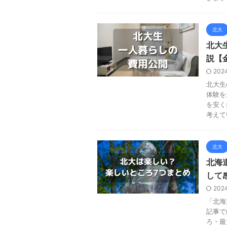
北大
北大
説【
202
北大生
体験を
を安く
考えて
北大
北海
して
202
「北海
記事で
ろ・最