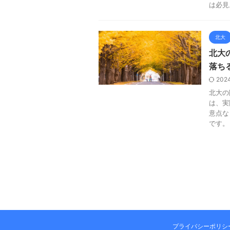
は必見
北大
北大
落ち
202
北大の
は、実
意点な
です。
プライバシーポリシ